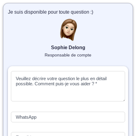
📝 Aut
Je suis disponible pour toute question :)
❓ FAQ
💎 Tar
🚀 Co
Sophie Delong
Responsable de compte
📄 Bl
📄 Ex
🎓 Re
⭐️ Avi
👩‍🏫 