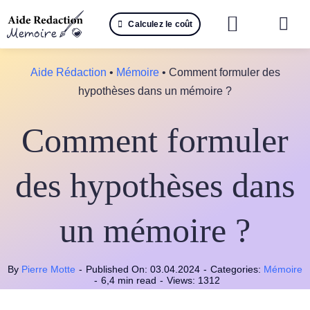
Passer
Calculez le coût
au
Togg
contenu
Navi
Reche
Aide Rédaction
•
Mémoire
•
Comment formuler des
hypothèses dans un mémoire ?
🤖 IA 
Comment formuler
📚 Not
📝 Mé
des hypothèses dans
📝 Spé
un mémoire ?
📝 Th
By
Pierre Motte
-
Published On: 03.04.2024
-
Categories:
Mémoire
📝 Ra
-
6,4 min read
-
Views: 1312