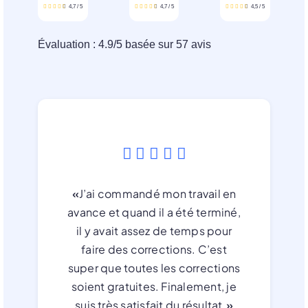
4,7
/
5
4,7
/
5
4,5
/
5
Évaluation :
4.9
/
5
basée sur
57
avis
«
J’ai commandé mon travail en
avance et quand il a été terminé,
il y avait assez de temps pour
faire des corrections. C’est
super que toutes les corrections
soient gratuites. Finalement, je
suis très satisfait du résultat.
»