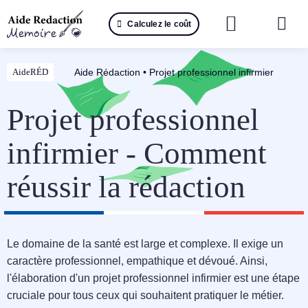
Passer
Calculez le coût
au
Togg
contenu
Navi
Reche
Aide Rédaction
•
Projet professionnel infirmier
AideRÉD
🤖 IA 
Projet professionnel
📚 Not
infirmier - Comment
📝 Mé
réussir la rédaction
📝 Spé
📝 Th
Le domaine de la santé est large et complexe. Il exige un
caractère professionnel, empathique et dévoué. Ainsi,
📝 Ra
l'élaboration d'un projet professionnel infirmier est une étape
cruciale pour tous ceux qui souhaitent pratiquer le métier.