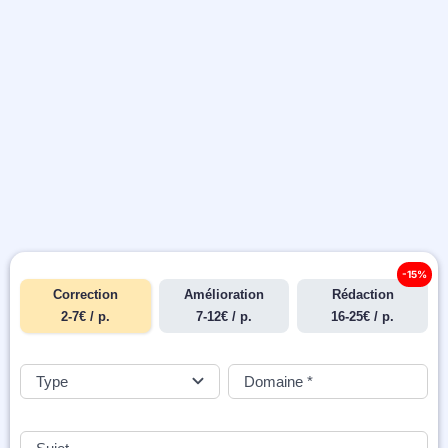
-15%
Correction
Amélioration
Rédaction
2-7€ / p.
7-12€ / p.
16-25€ / p.