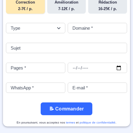
Correction
Amélioration
Rédaction
2-7€ / p.
7-12€ / p.
16-25€ / p.
📝 Commander
En poursuivant, vous acceptez nos
termes
et
politique de confidentialité
.