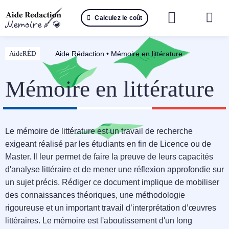
Passer
Calculez le coût
au
Togg
contenu
Navi
Reche
Aide Rédaction
•
Mémoire en littérature
AideRÉD
🤖 IA 
Mémoire en littérature
📚 Not
📝 Mé
Le mémoire de littérature est un travail de recherche
exigeant réalisé par les étudiants en fin de Licence ou de
📝 Spé
Master. Il leur permet de faire la preuve de leurs capacités
d'analyse littéraire et de mener une réflexion approfondie sur
📝 Th
un sujet précis. Rédiger ce document implique de mobiliser
des connaissances théoriques, une méthodologie
📝 Ra
rigoureuse et un important travail d’interprétation d’œuvres
littéraires. Le mémoire est l'aboutissement d'un long