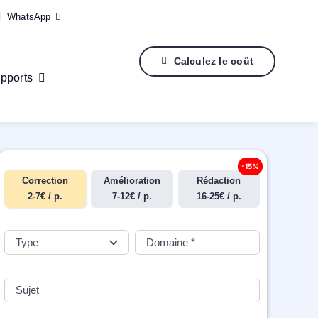
WhatsApp
Calculez le coût
pports
-15%
Correction
Amélioration
Rédaction
2-7€ / p.
7-12€ / p.
16-25€ / p.