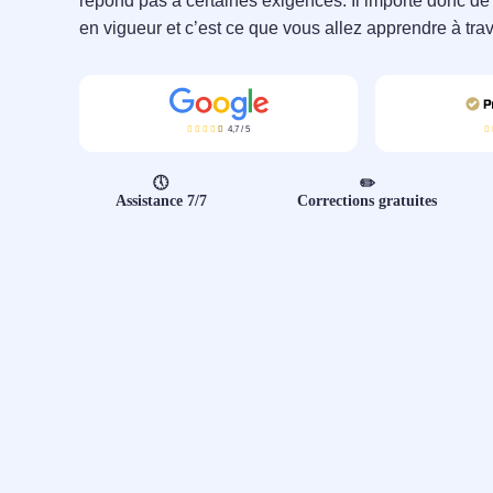
répond pas à certaines exigences. Il importe donc de
en vigueur et c’est ce que vous allez apprendre à trave
4,7
/
5
🕔
✏️
Assistance 7/7
Corrections gratuites