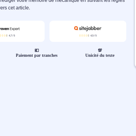
 rédiger votre mémoire de mécanique en suivant les règles
rs cet article.
4,7
/
5
4,5
/
5
💶
💯
Paiement par tranches
Unicité du texte