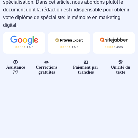
📝 Aut
spécialisation. Dans cet article, nous abordons plutôt le
document dont la rédaction est indispensable pour obtenir
❓ FAQ
votre diplôme de spécialiste: le mémoire en marketing
digital.
💎 Tar
🚀 Co
4,7
/
5
4,7
/
5
4,5
/
5
🕔
✏️
💶
💯
📄 Bl
Assistance
Corrections
Paiement par
Unicité du
7/7
gratuites
tranches
texte
📄 Ex
🎓 Re
⭐️ Avi
👩‍🏫 