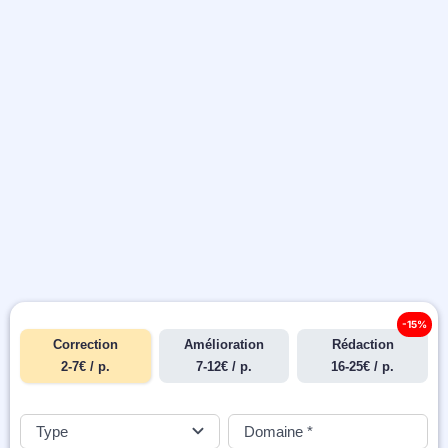
-15%
Correction
Amélioration
Rédaction
2-7€ / p.
7-12€ / p.
16-25€ / p.