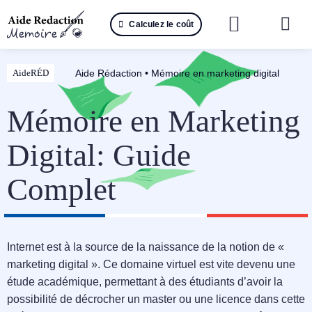
Passer
Calculez le coût
au
Togg
contenu
Navi
Reche
Aide Rédaction
•
Mémoire en marketing digital
AideRÉD
🤖 IA 
Mémoire en Marketing
📚 Not
Digital: Guide
📝 Mé
Complet
📝 Spé
📝 Th
Internet est à la source de la naissance de la notion de «
marketing digital ». Ce domaine virtuel est vite devenu une
📝 Ra
étude académique, permettant à des étudiants d’avoir la
possibilité de décrocher un master ou une licence dans cette