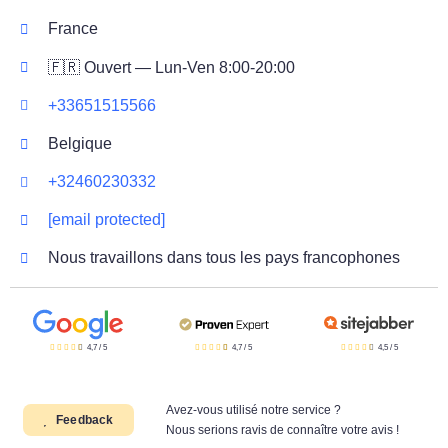
France
🇫🇷 Ouvert — Lun-Ven 8:00-20:00
+33651515566
Belgique
+32460230332
[email protected]
Nous travaillons dans tous les pays francophones
4,7
/
5
4,7
/
5
4,5
/
5
Avez-vous utilisé notre service ?
Feedback
Nous serions ravis de connaître votre avis !