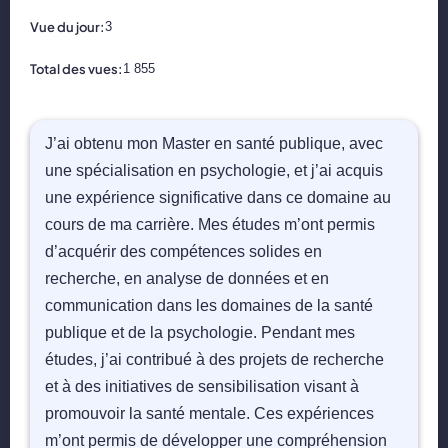
📝 Aut
Vue du jour:
3
❓ FAQ
Total des vues:
1 855
💎 Tar
J’ai obtenu mon Master en santé publique, avec
🚀 Co
une spécialisation en psychologie, et j’ai acquis
une expérience significative dans ce domaine au
📄 Bl
cours de ma carrière. Mes études m’ont permis
d’acquérir des compétences solides en
📄 Ex
recherche, en analyse de données et en
communication dans les domaines de la santé
🎓 Re
publique et de la psychologie. Pendant mes
⭐️ Avi
études, j’ai contribué à des projets de recherche
et à des initiatives de sensibilisation visant à
👩‍🏫 
promouvoir la santé mentale. Ces expériences
m’ont permis de développer une compréhension