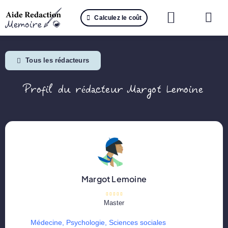
Passer
Calculez le coût
au
Togg
contenu
Navi
Reche
Tous les rédacteurs
🤖 IA 
Profil du rédacteur Margot Lemoine
📚 Not
📝 Mé
📝 Spé
📝 Th
Margot Lemoine
📝 Ra
Master
Médecine
,
Psychologie
,
Sciences sociales