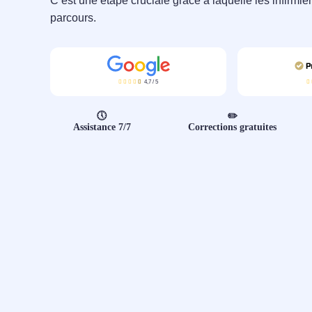
C’est une étape cruciale grâce à laquelle les infirmie
parcours.
4,7
/
5
🕔
✏️
Assistance 7/7
Corrections gratuites