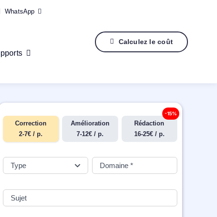
WhatsApp
Calculez le coût
pports
-15%
Correction
Amélioration
Rédaction
2-7€ / p.
7-12€ / p.
16-25€ / p.