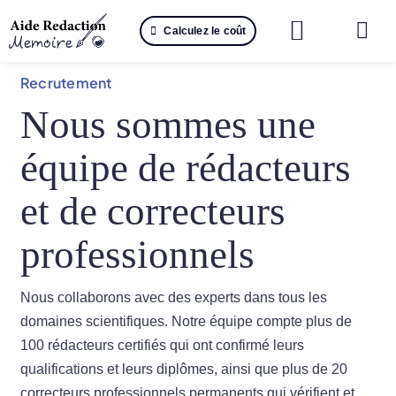
Passer
Calculez le coût
au
Togg
contenu
Navi
Reche
Recrutement
Nous sommes une
🤖 IA 
équipe de rédacteurs
📚 Not
et de correcteurs
📝 Mé
professionnels
📝 Spé
Nous collaborons avec des experts dans tous les
📝 Th
domaines scientifiques. Notre équipe compte plus de
100 rédacteurs certifiés qui ont confirmé leurs
📝 Ra
qualifications et leurs diplômes, ainsi que plus de 20
correcteurs professionnels permanents qui vérifient et