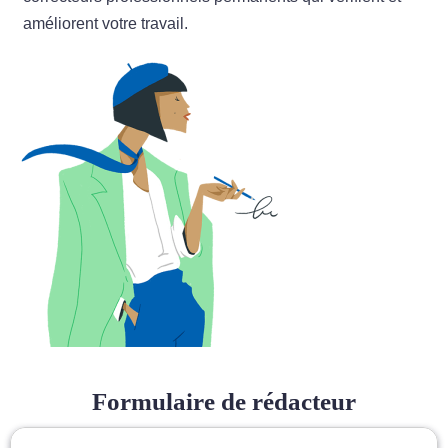
📝 Aut
améliorent votre travail.
❓ FAQ
💎 Tar
🚀 Co
📄 Bl
📄 Ex
🎓 Re
⭐️ Avi
Formulaire de rédacteur
👩‍🏫 