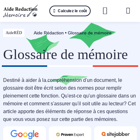
Passer
Calculez le coût
au
Togg
contenu
Navi
Reche
Aide Rédaction
•
Glossaire de mémoire
AideRÉD
🤖 IA 
Glossaire de mémoire
📚 Not
📝 Mé
Destiné à aider à la compréhension d'un document, le
glossaire doit être écrit selon des normes pour remplir
📝 Spé
pleinement cette fonction. Qu'est-ce qu'un glossaire dans un
mémoire et comment s'assurer qu'il soit utile au lecteur? Cet
📝 Th
article apporte des éléments de réponse à ces questions
que vous vous posez sur cette partie des mémoires.
📝 Ra