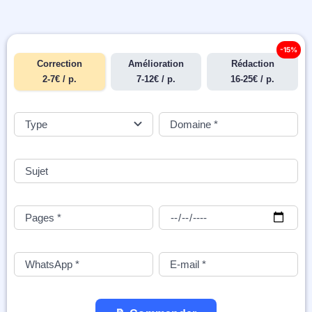
-15%
Correction
Amélioration
Rédaction
2-7€ / p.
7-12€ / p.
16-25€ / p.