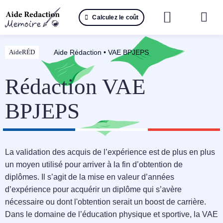
Passer
Calculez le coût
au
Togg
contenu
Navi
Reche
Aide Rédaction
•
VAE BPJEPS
AideRÉD
🤖 IA 
Rédaction VAE
📚 Not
BPJEPS
📝 Mé
📝 Spé
La validation des acquis de l’expérience est de plus en plus
un moyen utilisé pour arriver à la fin d’obtention de
📝 Th
diplômes. Il s’agit de la mise en valeur d’années
d’expérience pour acquérir un diplôme qui s’avère
📝 Ra
nécessaire ou dont l'obtention serait un boost de carrière.
Dans le domaine de l’éducation physique et sportive, la VAE