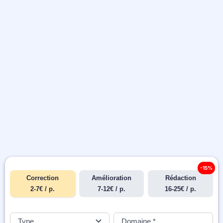
-15%
Correction
Amélioration
Rédaction
2-7€ / p.
7-12€ / p.
16-25€ / p.