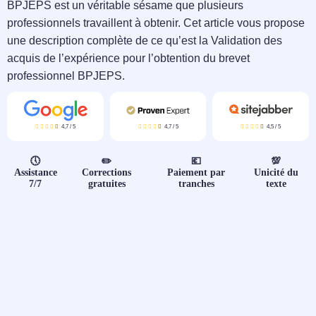
📝 Aut
BPJEPS est un véritable sésame que plusieurs
professionnels travaillent à obtenir. Cet article vous propose
❓ FAQ
une description complète de ce qu’est la Validation des
acquis de l’expérience pour l’obtention du brevet
💎 Tar
professionnel BPJEPS.
🚀 Co
4,7
/
5
4,7
/
5
4,5
/
5
📄 Bl
🕔
✏️
💶
💯
Assistance
Corrections
Paiement par
Unicité du
📄 Ex
7/7
gratuites
tranches
texte
🎓 Re
⭐️ Avi
👩‍🏫 