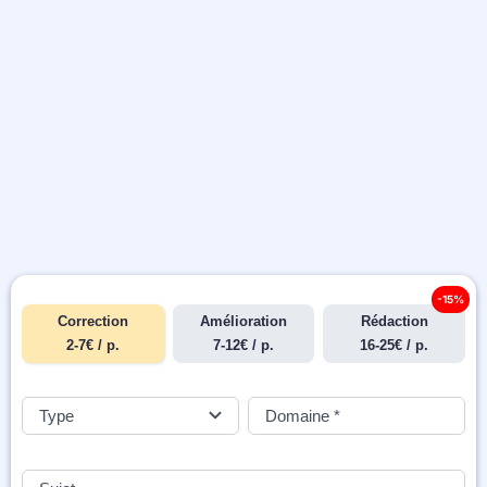
-15%
Correction
Amélioration
Rédaction
2-7€ / p.
7-12€ / p.
16-25€ / p.