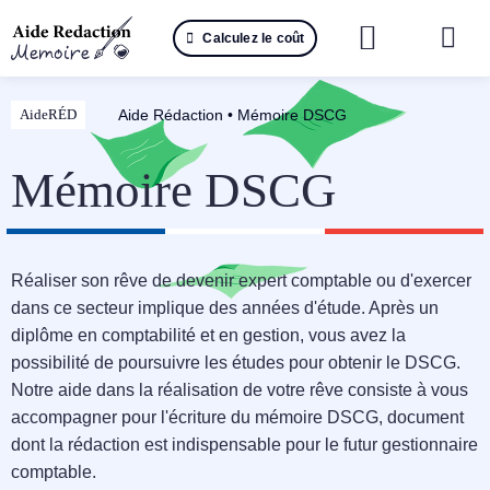
Passer
Calculez le coût
au
Togg
contenu
Navi
Reche
Aide Rédaction
•
Mémoire DSCG
AideRÉD
🤖 IA 
Mémoire DSCG
📚 Not
📝 Mé
Réaliser son rêve de devenir expert comptable ou d'exercer
dans ce secteur implique des années d'étude. Après un
📝 Spé
diplôme en comptabilité et en gestion, vous avez la
possibilité de poursuivre les études pour obtenir le DSCG.
📝 Th
Notre aide dans la réalisation de votre rêve consiste à vous
accompagner pour l'écriture du mémoire DSCG, document
📝 Ra
dont la rédaction est indispensable pour le futur gestionnaire
comptable.