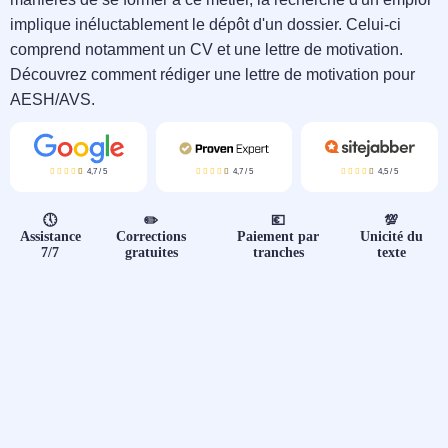
📝 Aut
implique inéluctablement le dépôt d'un dossier. Celui-ci
comprend notamment un CV et une lettre de motivation.
❓ FAQ
Découvrez comment rédiger une lettre de motivation pour
AESH/AVS.
💎 Tar
🚀 Co
4,7
/
5
4,7
/
5
4,5
/
5
📄 Bl
🕔
✏️
💶
💯
Assistance
Corrections
Paiement par
Unicité du
7/7
gratuites
tranches
texte
📄 Ex
🎓 Re
⭐️ Avi
👩‍🏫 