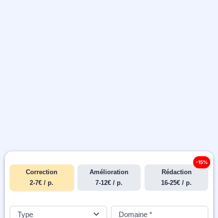
-15%
Correction
Amélioration
Rédaction
2-7€ / p.
7-12€ / p.
16-25€ / p.