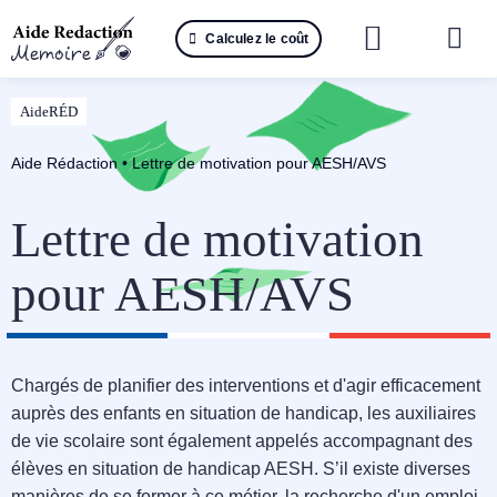
Passer
Calculez le coût
au
Togg
contenu
Navi
Reche
AideRÉD
🤖 IA 
Aide Rédaction
•
Lettre de motivation pour AESH/AVS
📚 Not
Lettre de motivation
📝 Mé
pour AESH/AVS
📝 Spé
Chargés de planifier des interventions et d'agir efficacement
📝 Th
auprès des enfants en situation de handicap, les auxiliaires
de vie scolaire sont également appelés accompagnant des
📝 Ra
élèves en situation de handicap AESH. S’il existe diverses
manières de se former à ce métier, la recherche d'un emploi