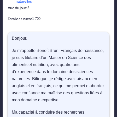
📝 Aut
naturelles
Vue du jour:
2
❓ FAQ
Total des vues:
1 700
💎 Tar
Bonjour,
🚀 Co
Je m’appelle Benoît Brun. Français de naissance,
📄 Bl
je suis titulaire d’un Master en Science des
aliments et nutrition, avec quatre ans
📄 Ex
d’expérience dans le domaine des sciences
naturelles. Bilingue, je rédige avec aisance en
🎓 Re
anglais et en français, ce qui me permet d’aborder
avec confiance ma maîtrise des questions liées à
⭐️ Avi
mon domaine d’expertise.
👩‍🏫 
Ma capacité à conduire des recherches