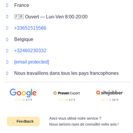
France
🇫🇷 Ouvert — Lun-Ven 8:00-20:00
+33651515566
Belgique
+32460230332
[email protected]
Nous travaillons dans tous les pays francophones
4,7
/
5
4,7
/
5
4,5
/
5
Avez-vous utilisé notre service ?
Feedback
Nous serions ravis de connaître votre avis !