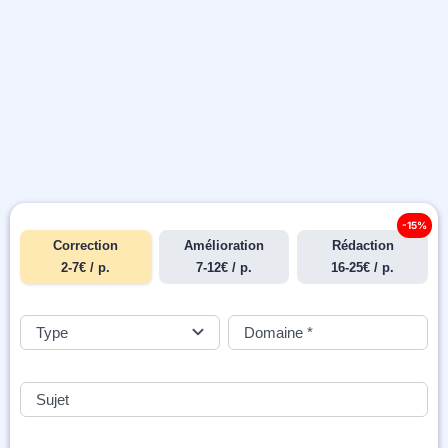
-15%
Correction
Amélioration
Rédaction
2-7€ / p.
7-12€ / p.
16-25€ / p.