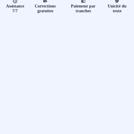
📝 Aut
🕔
✏️
💶
💯
Assistance
Corrections
Paiement par
Unicité du
7/7
gratuites
tranches
texte
❓ FAQ
💎 Tar
🚀 Co
📄 Bl
📄 Ex
🎓 Re
⭐️ Avi
👩‍🏫 