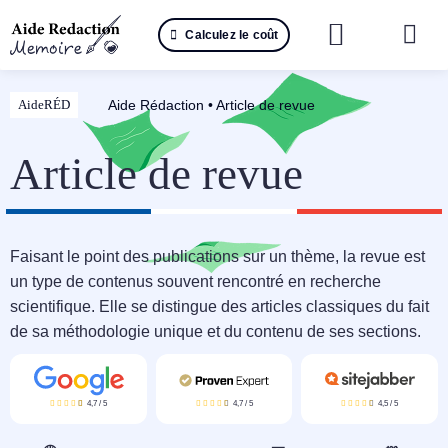
Passer
Calculez le coût
au
Togg
contenu
Navi
Reche
Aide Rédaction
•
Article de revue
AideRÉD
🤖 IA 
Article de revue
📚 Not
📝 Mé
Faisant le point des publications sur un thème, la revue est
un type de contenus souvent rencontré en recherche
📝 Spé
scientifique. Elle se distingue des articles classiques du fait
de sa méthodologie unique et du contenu de ses sections.
📝 Th
📝 Ra
4,7
/
5
4,7
/
5
4,5
/
5