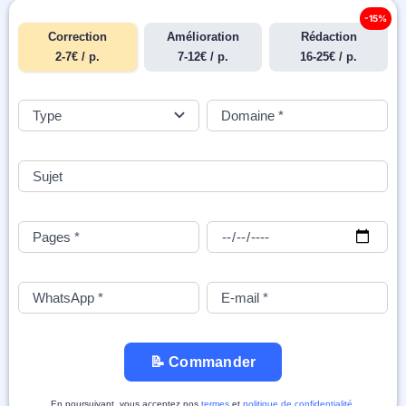
-15%
Correction
Amélioration
Rédaction
2-7€ / p.
7-12€ / p.
16-25€ / p.
📝 Commander
En poursuivant, vous acceptez nos
termes
et
politique de confidentialité
.