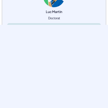
Luc Martin
Doctorat
Offline
Littérature
,
Sciences de l'éducation
,
Sciences sociales
Je suis Luc Martin, professeur associé de littérature
comparée, spécialisé en linguistique française et théorie
culturelle. Depuis plus de 15 ans, je me consacre à
l'enseignement et à la[...]
Profil
Engager