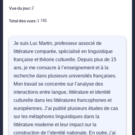
📝 Aut
Vue du jour:
2
❓ FAQ
Total des vues:
1 745
💎 Tar
Je suis Luc Martin, professeur associé de
🚀 Co
littérature comparée, spécialisé en linguistique
française et théorie culturelle. Depuis plus de 15
📄 Bl
ans, je me consacre à l’enseignement et à la
recherche dans plusieurs universités françaises.
📄 Ex
Mon travail se concentre sur l’analyse des
interactions entre langue, littérature et identité
🎓 Re
culturelle dans les littératures francophones et
⭐️ Avi
européennes. J’ai publié plusieurs études de cas
sur les métaphores linguistiques dans la
👩‍🏫 
littérature moderne et leur impact sur la
construction de l’identité nationale. En outre, j’ai