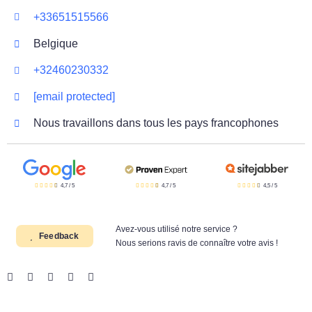
+33651515566
Belgique
+32460230332
[email protected]
Nous travaillons dans tous les pays francophones
4,7
/
5
4,7
/
5
4,5
/
5
Avez-vous utilisé notre service ?
Feedback
Nous serions ravis de connaître votre avis !