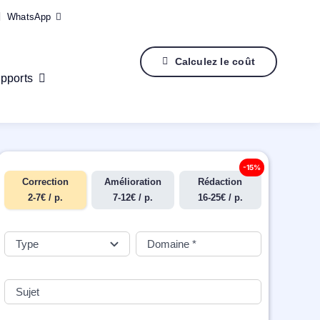
WhatsApp
Calculez le coût
pports
-15%
Correction
Amélioration
Rédaction
2-7€ / p.
7-12€ / p.
16-25€ / p.