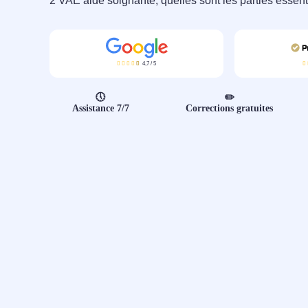
2 VAE aide soignante, quelles sont les parties essent
4,7
/
5
🕔
✏️
Assistance 7/7
Corrections gratuites