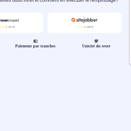
ielles dudit livret et comment en effectuer le remplissage?
4,7
/
5
4,5
/
5
💶
💯
Paiement par tranches
Unicité du texte