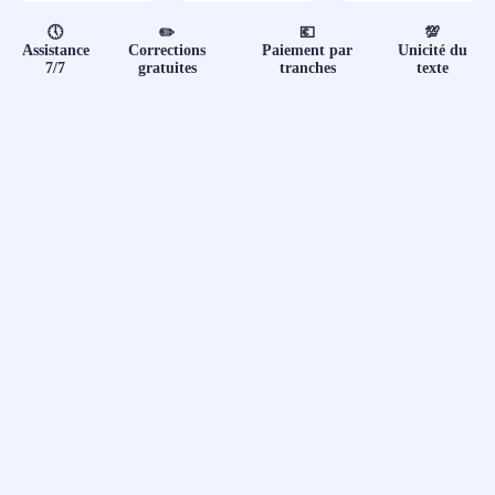
📝 Aut
🕔
✏️
💶
💯
Assistance
Corrections
Paiement par
Unicité du
❓ FAQ
7/7
gratuites
tranches
texte
💎 Tar
🚀 Co
📄 Bl
📄 Ex
🎓 Re
⭐️ Avi
👩‍🏫 