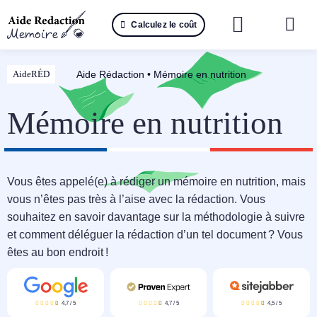
Passer
Calculez le coût
au
Togg
contenu
Navi
Reche
Aide Rédaction
•
Mémoire en nutrition
AideRÉD
🤖 IA 
Mémoire en nutrition
📚 Not
📝 Mé
Vous êtes appelé(e) à rédiger un mémoire en nutrition, mais
vous n’êtes pas très à l’aise avec la rédaction. Vous
📝 Spé
souhaitez en savoir davantage sur la méthodologie à suivre
et comment déléguer la rédaction d’un tel document ? Vous
📝 Th
êtes au bon endroit !
📝 Ra
4,7
/
5
4,7
/
5
4,5
/
5