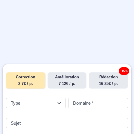
-15%
Correction
Amélioration
Rédaction
2-7€ / p.
7-12€ / p.
16-25€ / p.