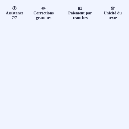
📝 Aut
🕔
✏️
💶
💯
Assistance
Corrections
Paiement par
Unicité du
❓ FAQ
7/7
gratuites
tranches
texte
💎 Tar
🚀 Co
📄 Bl
📄 Ex
🎓 Re
⭐️ Avi
👩‍🏫 