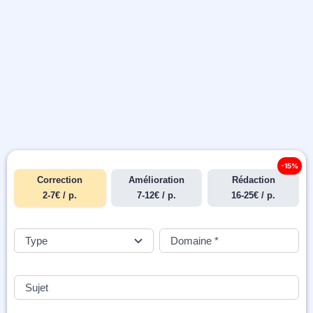
-15%
Correction
Amélioration
Rédaction
2-7€ / p.
7-12€ / p.
16-25€ / p.