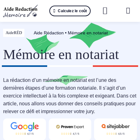
Passer
Calculez le coût
au
Togg
contenu
Navi
Reche
Aide Rédaction
•
Mémoire en notariat
AideRÉD
🤖 IA 
Mémoire en notariat
📚 Not
📝 Mé
La rédaction d’un mémoire en notariat est l’une des
dernières étapes d’une formation notariale. Il s’agit d’un
📝 Spé
exercice intellectuel à la fois complexe et exigeant. Dans cet
article, nous allons vous donner des conseils pratiques pour
📝 Th
relever ce défi et impressionner votre jury.
📝 Ra
4,7
/
5
4,7
/
5
4,5
/
5