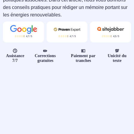
📝 Aut
des conseils pratiques pour rédiger un mémoire portant sur
les énergies renouvelables.
❓ FAQ
💎 Tar
4,7
/
5
4,7
/
5
4,5
/
5
🚀 Co
🕔
✏️
💶
💯
Assistance
Corrections
Paiement par
Unicité du
7/7
gratuites
tranches
texte
📄 Bl
📄 Ex
🎓 Re
⭐️ Avi
👩‍🏫 