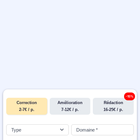
-15%
Correction
Amélioration
Rédaction
2-7€ / p.
7-12€ / p.
16-25€ / p.