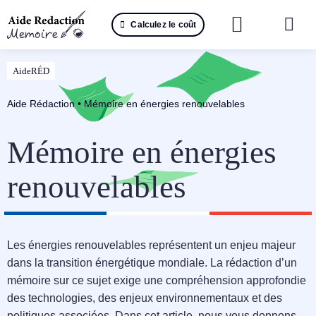
Passer
Calculez le coût
au
Togg
contenu
Navi
Reche
AideRÉD
🤖 IA 
Aide Rédaction
•
Mémoire en énergies renouvelables
📚 Not
Mémoire en énergies
📝 Mé
renouvelables
📝 Spé
Les énergies renouvelables représentent un enjeu majeur
📝 Th
dans la transition énergétique mondiale. La rédaction d’un
mémoire sur ce sujet exige une compréhension approfondie
📝 Ra
des technologies, des enjeux environnementaux et des
politiques associées. Dans cet article, nous vous donnons