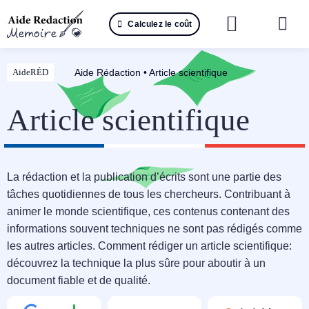
Passer
Calculez le coût
au
Togg
contenu
Navi
Reche
Aide Rédaction
•
Article scientifique
AideRÉD
🤖 IA 
Article scientifique
📚 Not
📝 Mé
La rédaction et la publication d’écrits sont une partie des
tâches quotidiennes de tous les chercheurs. Contribuant à
📝 Spé
animer le monde scientifique, ces contenus contenant des
informations souvent techniques ne sont pas rédigés comme
📝 Th
les autres articles. Comment rédiger un article scientifique:
découvrez la technique la plus sûre pour aboutir à un
📝 Ra
document fiable et de qualité.