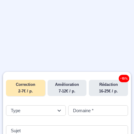
-15%
Correction
Amélioration
Rédaction
2-7€ / p.
7-12€ / p.
16-25€ / p.