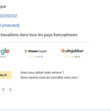
ique
60230332
l protected]
travaillons dans tous les pays francophones
4,7
/
5
4,7
/
5
4,5
/
5
Avez-vous utilisé notre service ?
back
Nous serions ravis de connaître votre avis !