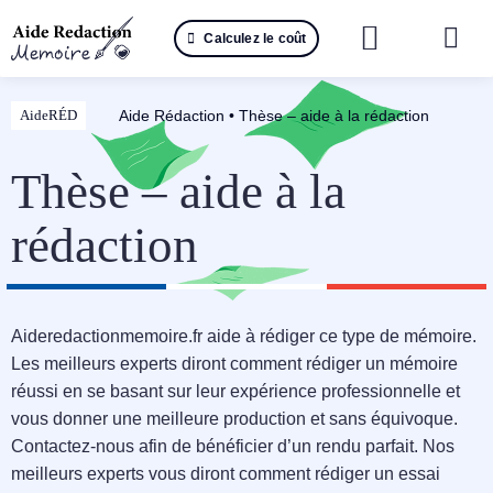
Passer
Calculez le coût
au
Togg
contenu
Navi
Reche
Aide Rédaction
•
Thèse – aide à la rédaction
AideRÉD
🤖 IA 
Thèse – aide à la
📚 Not
rédaction
📝 Mé
📝 Spé
Aideredactionmemoire.fr aide à rédiger ce type de mémoire.
Les meilleurs experts diront comment rédiger un mémoire
📝 Th
réussi en se basant sur leur expérience professionnelle et
vous donner une meilleure production et sans équivoque.
📝 Ra
Contactez-nous afin de bénéficier d’un rendu parfait. Nos
meilleurs experts vous diront comment rédiger un essai