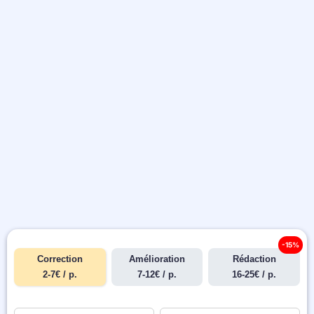
-15%
Correction
Amélioration
Rédaction
2-7€ / p.
7-12€ / p.
16-25€ / p.