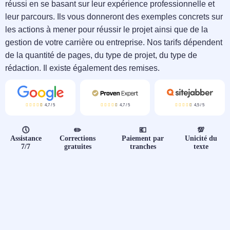
📝 Aut
réussi en se basant sur leur expérience professionnelle et
leur parcours. Ils vous donneront des exemples concrets sur
❓ FAQ
les actions à mener pour réussir le projet ainsi que de la
gestion de votre carrière ou entreprise. Nos tarifs dépendent
💎 Tar
de la quantité de pages, du type de projet, du type de
rédaction. Il existe également des remises.
🚀 Co
📄 Bl
4,7
/
5
4,7
/
5
4,5
/
5
🕔
✏️
💶
💯
📄 Ex
Assistance
Corrections
Paiement par
Unicité du
7/7
gratuites
tranches
texte
🎓 Re
⭐️ Avi
👩‍🏫 