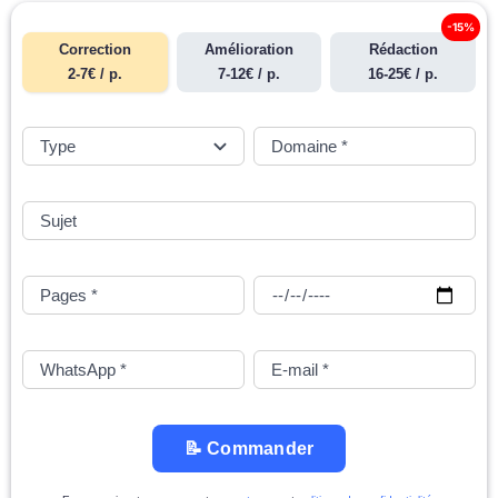
-15%
Correction
Amélioration
Rédaction
2-7€ / p.
7-12€ / p.
16-25€ / p.
📝 Commander