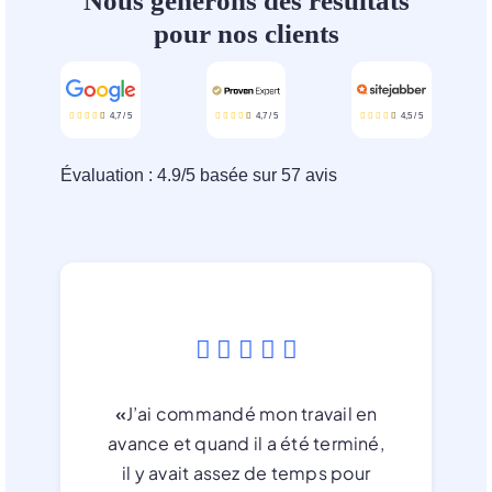
Nous générons des résultats
pour nos clients
4,7
/
5
4,7
/
5
4,5
/
5
Évaluation :
4.9
/
5
basée sur
57
avis
«
J’ai commandé mon travail en
avance et quand il a été terminé,
il y avait assez de temps pour