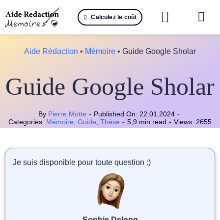
Passer
Calculez le coût
au
Togg
contenu
Navi
Reche
Aide Rédaction
•
Mémoire
•
Guide Google Sholar
🤖 IA 
Guide Google Sholar
📚 Not
By
Pierre Motte
-
Published On: 22.01.2024
-
📝 Mé
Categories:
Mémoire
,
Guide
,
Thèse
-
5,9 min read
-
Views: 2655
📝 Spé
Je suis disponible pour toute question :)
📝 Th
📝 Ra
Sophie Delong