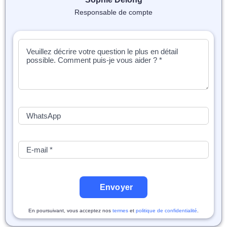
📝 Aut
Responsable de compte
❓ FAQ
💎 Tar
🚀 Co
📄 Bl
📄 Ex
🎓 Re
⭐️ Avi
Envoyer
👩‍🏫 
En poursuivant, vous acceptez nos
termes
et
politique de confidentialité
.