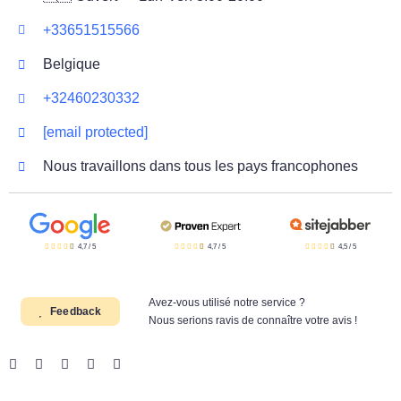
+33651515566
Belgique
+32460230332
[email protected]
Nous travaillons dans tous les pays francophones
4,7
/
5
4,7
/
5
4,5
/
5
Avez-vous utilisé notre service ?
Feedback
Nous serions ravis de connaître votre avis !