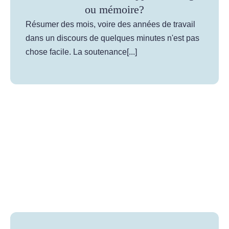
📝 Aut
ou mémoire?
Résumer des mois, voire des années de travail
❓ FAQ
dans un discours de quelques minutes n'est pas
chose facile. La soutenance[...]
💎 Tar
🚀 Co
📄 Bl
📄 Ex
🎓 Re
⭐️ Avi
👩‍🏫 