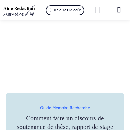
Passer
Calculez le coût
au
Togg
contenu
Navi
Reche
🤖 IA 
📚 Not
📝 Mé
📝 Spé
📝 Th
Guide
,
Mémoire
,
Recherche
📝 Ra
Comment faire un discours de
soutenance de thèse, rapport de stage