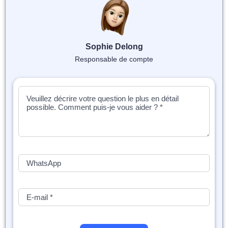
📝 Aut
❓ FAQ
Sophie Delong
💎 Tar
Responsable de compte
🚀 Co
📄 Bl
📄 Ex
🎓 Re
⭐️ Avi
👩‍🏫 