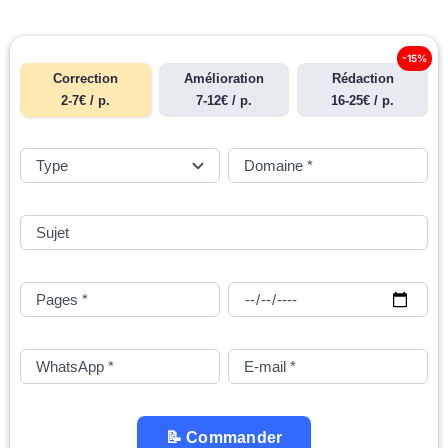
-15%
Correction
Amélioration
Rédaction
2-7€ / p.
7-12€ / p.
16-25€ / p.
📝 Commander