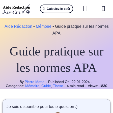
Passer
Calculez le coût
au
Togg
contenu
Navi
Reche
Aide Rédaction
•
Mémoire
•
Guide pratique sur les normes
APA
🤖 IA 
Guide pratique sur
📚 Not
📝 Mé
les normes APA
📝 Spé
By
Pierre Motte
-
Published On: 22.01.2024
-
Categories:
Mémoire
,
Guide
,
Thèse
-
4 min read
-
Views: 1830
📝 Th
📝 Ra
Je suis disponible pour toute question :)