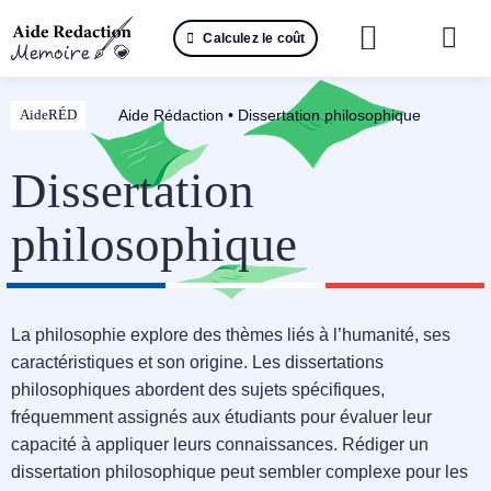
Passer
Calculez le coût
au
Togg
contenu
Navi
Reche
Aide Rédaction
•
Dissertation philosophique
AideRÉD
🤖 IA 
Dissertation
📚 Not
philosophique
📝 Mé
📝 Spé
La philosophie explore des thèmes liés à l’humanité, ses
caractéristiques et son origine. Les dissertations
📝 Th
philosophiques abordent des sujets spécifiques,
fréquemment assignés aux étudiants pour évaluer leur
📝 Ra
capacité à appliquer leurs connaissances. Rédiger un
dissertation philosophique peut sembler complexe pour les