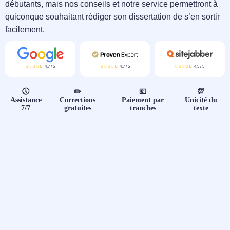
📝 Aut
débutants, mais nos conseils et notre service permettront à
quiconque souhaitant rédiger son dissertation de s’en sortir
❓ FAQ
facilement.
💎 Tar
4,7
/
5
4,7
/
5
4,5
/
5
🚀 Co
🕔
✏️
💶
💯
Assistance
Corrections
Paiement par
Unicité du
📄 Bl
7/7
gratuites
tranches
texte
📄 Ex
🎓 Re
⭐️ Avi
👩‍🏫 