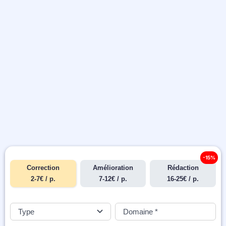
-15%
Correction
Amélioration
Rédaction
2-7€ / p.
7-12€ / p.
16-25€ / p.