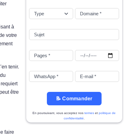
iter
isant à
de votre
lement
’en tenir.
 du
requiert
peut être
📝 Commander
En poursuivant, vous acceptez nos
termes
et
politique de
confidentialité
.
e faire