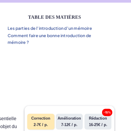
TABLE DES MATIÈRES
Les parties de l’introduction d’un mémoire
Comment faire une bonne introduction de
mémoire ?
-15%
sentielle
Correction
Amélioration
Rédaction
2-7€ / p.
7-12€ / p.
16-25€ / p.
’objet du