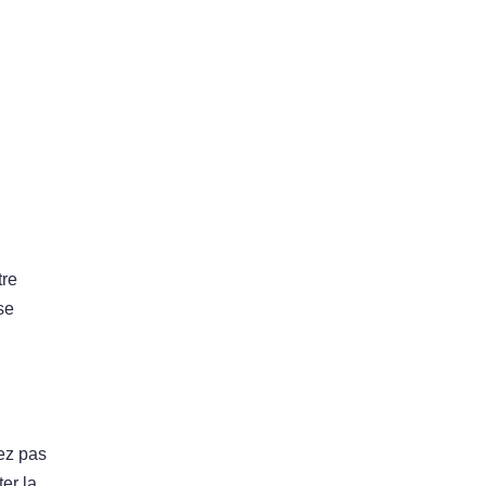
tre
se
vez pas
er la