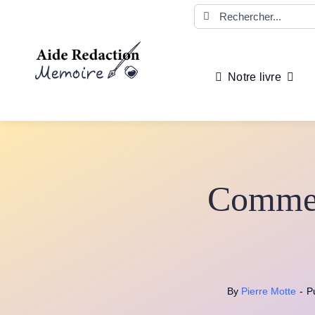
Passer
Rechercher:
au
contenu
Notre livre
Comment
By
Pierre Motte
-
P