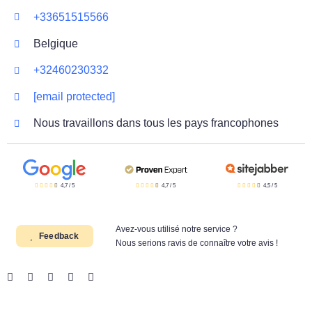
+33651515566
Belgique
+32460230332
[email protected]
Nous travaillons dans tous les pays francophones
4,7
/
5
4,7
/
5
4,5
/
5
Avez-vous utilisé notre service ?
Feedback
Nous serions ravis de connaître votre avis !