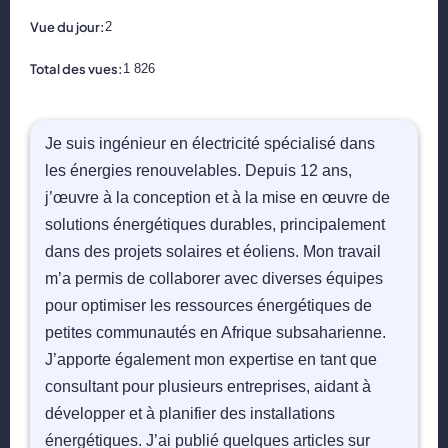
📝 Aut
Vue du jour:
2
❓ FAQ
Total des vues:
1 826
💎 Tar
Je suis ingénieur en électricité spécialisé dans
🚀 Co
les énergies renouvelables. Depuis 12 ans,
j’œuvre à la conception et à la mise en œuvre de
📄 Bl
solutions énergétiques durables, principalement
dans des projets solaires et éoliens. Mon travail
📄 Ex
m’a permis de collaborer avec diverses équipes
pour optimiser les ressources énergétiques de
🎓 Re
petites communautés en Afrique subsaharienne.
⭐️ Avi
J’apporte également mon expertise en tant que
consultant pour plusieurs entreprises, aidant à
👩‍🏫 
développer et à planifier des installations
énergétiques. J’ai publié quelques articles sur