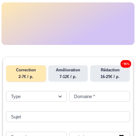
-15%
Correction
Amélioration
Rédaction
2-7€ / p.
7-12€ / p.
16-25€ / p.