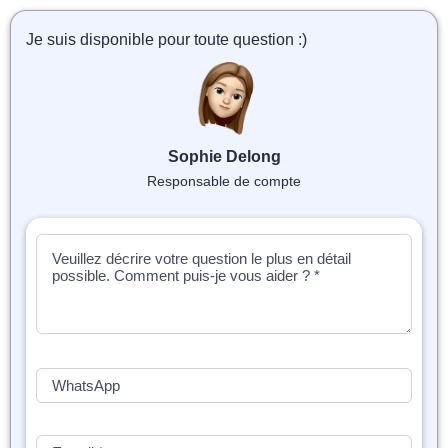
📝 Aut
Je suis disponible pour toute question :)
❓ FAQ
💎 Tar
🚀 Co
Sophie Delong
Responsable de compte
📄 Bl
📄 Ex
🎓 Re
⭐️ Avi
👩‍🏫 