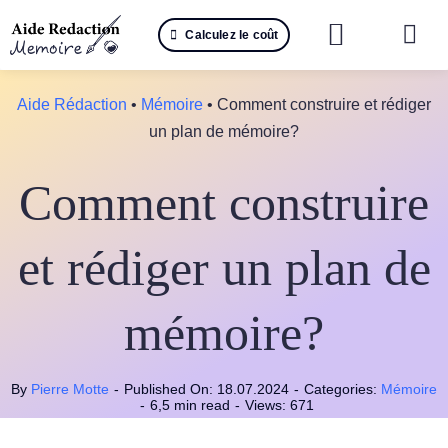
Passer
Calculez le coût
au
Togg
contenu
Navi
Reche
Aide Rédaction
•
Mémoire
•
Comment construire et rédiger
un plan de mémoire?
🤖 IA 
Comment construire
📚 Not
📝 Mé
et rédiger un plan de
📝 Spé
mémoire?
📝 Th
By
Pierre Motte
-
Published On: 18.07.2024
-
Categories:
Mémoire
📝 Ra
-
6,5 min read
-
Views: 671