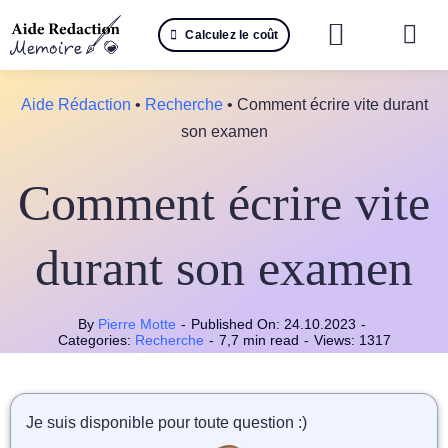
Passer
Calculez le coût
au
Togg
contenu
Navi
Reche
Aide Rédaction
•
Recherche
•
Comment écrire vite durant
son examen
🤖 IA 
Comment écrire vite
📚 Not
📝 Mé
durant son examen
📝 Spé
By
Pierre Motte
-
Published On: 24.10.2023
-
Categories:
Recherche
-
7,7 min read
-
Views: 1317
📝 Th
📝 Ra
Je suis disponible pour toute question :)