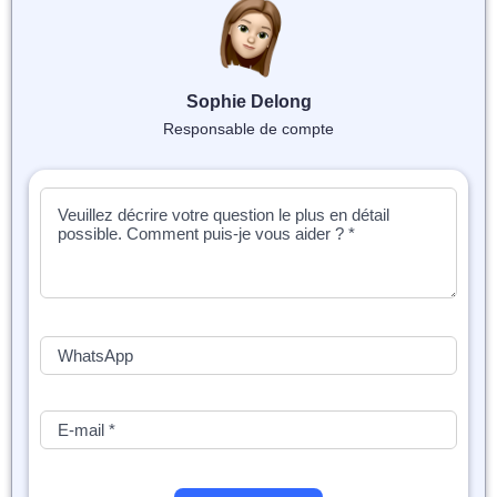
📝 Aut
❓ FAQ
Sophie Delong
💎 Tar
Responsable de compte
🚀 Co
📄 Bl
📄 Ex
🎓 Re
⭐️ Avi
👩‍🏫 