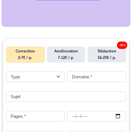
-15%
Correction
Amélioration
Rédaction
2-7€ / p.
7-12€ / p.
16-25€ / p.