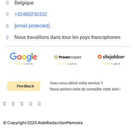
Belgique
+32460230332
[email protected]
Nous travaillons dans tous les pays francophones
4,7
/
5
4,7
/
5
4,5
/
5
Avez-vous utilisé notre service ?
Feedback
Nous serions ravis de connaître votre avis !
© Copyright 2025 AideRedactionMemoire