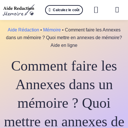
Passer
Calculez le coût
au
Togg
contenu
Navi
Reche
Aide Rédaction
•
Mémoire
•
Comment faire les Annexes
dans un mémoire ? Quoi mettre en annexes de mémoire?
🤖 IA 
Aide en ligne
📚 Not
Comment faire les
📝 Mé
Annexes dans un
📝 Spé
mémoire ? Quoi
📝 Th
📝 Ra
mettre en annexes de