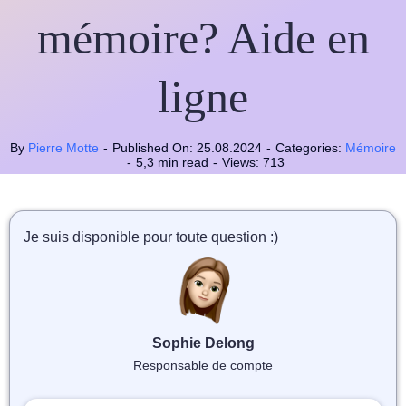
📝 Aut
mémoire? Aide en
❓ FAQ
ligne
💎 Tar
🚀 Co
By
Pierre Motte
-
Published On: 25.08.2024
-
Categories:
Mémoire
-
5,3 min read
-
Views: 713
📄 Bl
📄 Ex
Je suis disponible pour toute question :)
🎓 Re
⭐️ Avi
Sophie Delong
Responsable de compte
👩‍🏫 