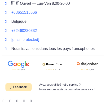
🇫🇷 Ouvert — Lun-Ven 8:00-20:00
+33651515566
Belgique
+32460230332
[email protected]
Nous travaillons dans tous les pays francophones
4,7
/
5
4,7
/
5
4,5
/
5
Avez-vous utilisé notre service ?
Feedback
Nous serions ravis de connaître votre avis !