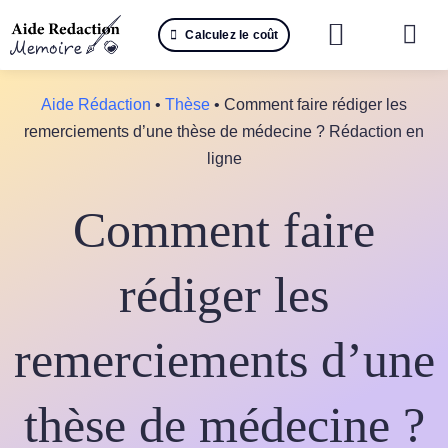
Passer
Calculez le coût
au
Togg
contenu
Navi
Reche
Aide Rédaction
•
Thèse
•
Comment faire rédiger les
remerciements d’une thèse de médecine ? Rédaction en
🤖 IA 
ligne
📚 Not
Comment faire
📝 Mé
rédiger les
📝 Spé
remerciements d’une
📝 Th
📝 Ra
thèse de médecine ?