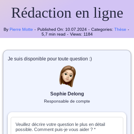
📝 Aut
Rédaction en ligne
❓ FAQ
By
Pierre Motte
-
Published On: 10.07.2024
-
Categories:
Thèse
-
💎 Tar
5,7 min read
-
Views: 1184
🚀 Co
Je suis disponible pour toute question :)
📄 Bl
📄 Ex
🎓 Re
Sophie Delong
Responsable de compte
⭐️ Avi
👩‍🏫 