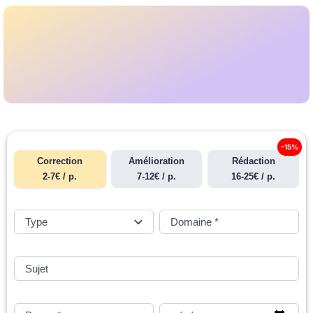
-15%
Correction
Amélioration
Rédaction
2-7€ / p.
7-12€ / p.
16-25€ / p.