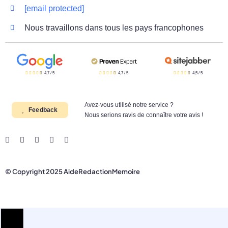
[email protected]
Nous travaillons dans tous les pays francophones
4,7
/
5
4,7
/
5
4,5
/
5
Avez-vous utilisé notre service ?
Feedback
Nous serions ravis de connaître votre avis !
© Copyright 2025 AideRedactionMemoire
Aller
en