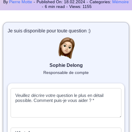
📝 Aut
By
Pierre Motte
-
Published On: 18.02.2024
-
Categories:
Mémoire
-
6 min read
-
Views: 1155
❓ FAQ
💎 Tar
Je suis disponible pour toute question :)
🚀 Co
📄 Bl
Sophie Delong
Responsable de compte
📄 Ex
🎓 Re
⭐️ Avi
👩‍🏫 