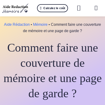
Passer
Calculez le coût
au
Togg
contenu
Navi
Reche
Aide Rédaction
•
Mémoire
•
Comment faire une couverture
de mémoire et une page de garde ?
🤖 IA 
Comment faire une
📚 Not
📝 Mé
couverture de
📝 Spé
mémoire et une page
📝 Th
de garde ?
📝 Ra