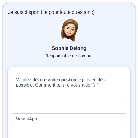
📝 Aut
Je suis disponible pour toute question :)
❓ FAQ
💎 Tar
🚀 Co
Sophie Delong
Responsable de compte
📄 Bl
📄 Ex
🎓 Re
⭐️ Avi
👩‍🏫 