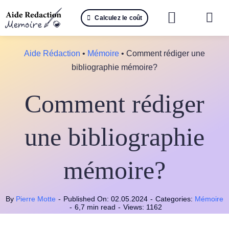
Passer
Calculez le coût
au
Togg
contenu
Navi
Reche
Aide Rédaction
•
Mémoire
•
Comment rédiger une
bibliographie mémoire?
🤖 IA 
Comment rédiger
📚 Not
📝 Mé
une bibliographie
📝 Spé
mémoire?
📝 Th
By
Pierre Motte
-
Published On: 02.05.2024
-
Categories:
Mémoire
📝 Ra
-
6,7 min read
-
Views: 1162