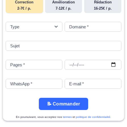
Correction
Amélioration
Rédaction
2-7€ / p.
7-12€ / p.
16-25€ / p.
📝 Commander
En poursuivant, vous acceptez nos
termes
et
politique de confidentialité
.