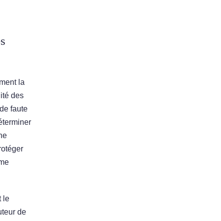
es
mment la
lité des
de faute
éterminer
une
rotéger
mme
 le
uteur de