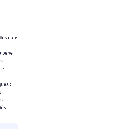
lles dans
s
a perte
es
tte
ques ;
s
es
tés.