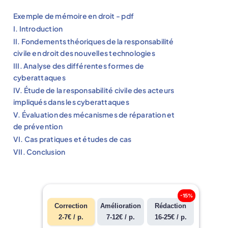
Exemple de mémoire en droit - pdf
I. Introduction
II. Fondements théoriques de la responsabilité
civile en droit des nouvelles technologies
III. Analyse des différentes formes de
cyberattaques
IV. Étude de la responsabilité civile des acteurs
impliqués dans les cyberattaques
V. Évaluation des mécanismes de réparation et
de prévention
VI. Cas pratiques et études de cas
VII. Conclusion
-15%
Correction
Amélioration
Rédaction
2-7€ / p.
7-12€ / p.
16-25€ / p.