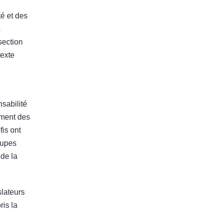
té et des
s
section
texte
sabilité
ement des
is ont
oupes
 de la
slateurs
ris la