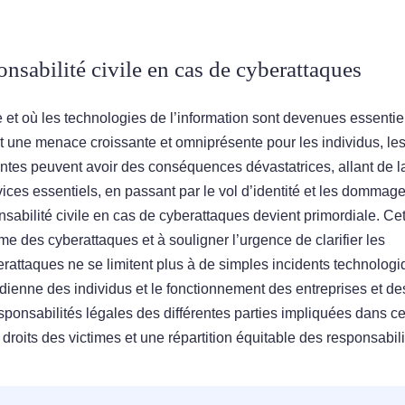
nsabilité civile en cas de cyberattaques
et où les technologies de l’information sont devenues essentie
t une menace croissante et omniprésente pour les individus, le
lantes peuvent avoir des conséquences dévastatrices, allant de l
vices essentiels, en passant par le vol d’identité et les dommag
nsabilité civile en cas de cyberattaques devient primordiale. Ce
ème des cyberattaques et à souligner l’urgence de clarifier les
erattaques ne se limitent plus à de simples incidents technologi
idienne des individus et le fonctionnement des entreprises et de
esponsabilités légales des différentes parties impliquées dans c
droits des victimes et une répartition équitable des responsabili