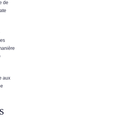
te de
ate
e
des
 manière
e
le aux
ue
s