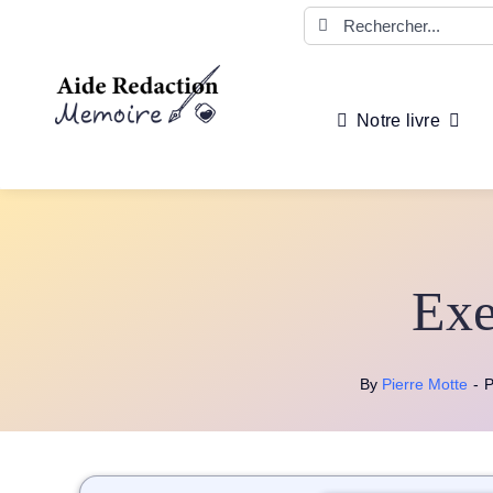
Passer
Rechercher:
au
contenu
Notre livre
Exe
By
Pierre Motte
-
P