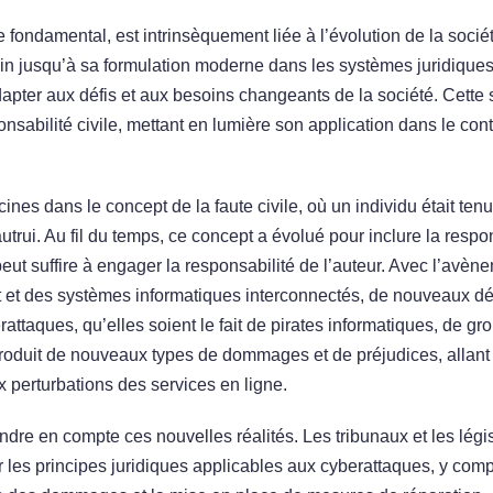
e fondamental, est intrinsèquement liée à l’évolution de la socié
ain jusqu’à sa formulation moderne dans les systèmes juridique
pter aux défis et aux besoins changeants de la société. Cette 
onsabilité civile, mettant en lumière son application dans le con
cines dans le concept de la faute civile, où un individu était tenu
ui. Au fil du temps, ce concept a évolué pour inclure la respon
ut suffire à engager la responsabilité de l’auteur. Avec l’avèn
t et des systèmes informatiques interconnectés, de nouveaux déf
attaques, qu’elles soient le fait de pirates informatiques, de gr
troduit de nouveaux types de dommages et de préjudices, allant
x perturbations des services en ligne.
endre en compte ces nouvelles réalités. Les tribunaux et les légi
 les principes juridiques applicables aux cyberattaques, y comp