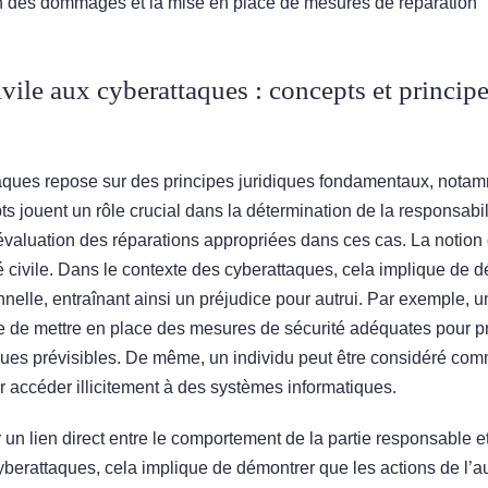
on des dommages et la mise en place de mesures de réparation
ivile aux cyberattaques : concepts et princip
ttaques repose sur des principes juridiques fondamentaux, nota
pts jouent un rôle crucial dans la détermination de la responsabi
évaluation des réparations appropriées dans ces cas. La notion 
é civile. Dans le contexte des cyberattaques, cela implique de d
nnelle, entraînant ainsi un préjudice pour autrui. Par exemple, 
ige de mettre en place des mesures de sécurité adéquates pour p
aques prévisibles. De même, un individu peut être considéré co
ur accéder illicitement à des systèmes informatiques.
ir un lien direct entre le comportement de la partie responsable et
cyberattaques, cela implique de démontrer que les actions de l’a