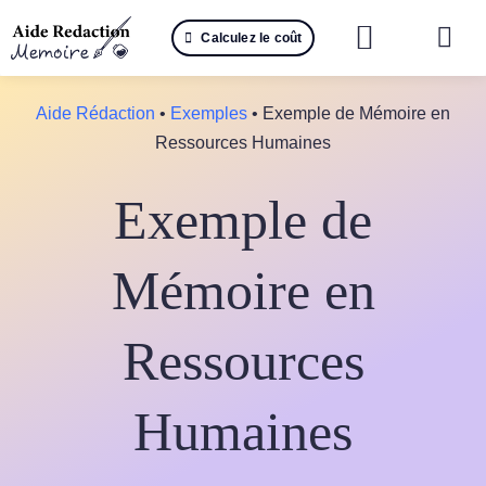
Passer
Calculez le coût
au
Togg
contenu
Navi
Reche
Aide Rédaction
•
Exemples
•
Exemple de Mémoire en
Ressources Humaines
🤖 IA 
Exemple de
📚 Not
📝 Mé
Mémoire en
📝 Spé
Ressources
📝 Th
Humaines
📝 Ra