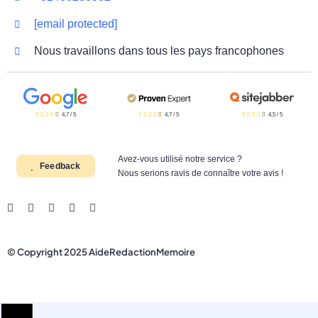
[email protected]
Nous travaillons dans tous les pays francophones
4,7
/
5
4,7
/
5
4,5
/
5
Avez-vous utilisé notre service ?
Feedback
Nous serions ravis de connaître votre avis !
© Copyright 2025 AideRedactionMemoire
Aller