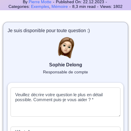
📝 Aut
By
Pierre Motte
-
Published On: 22.12.2023
-
Categories:
Exemples
,
Mémoire
-
8,3 min read
-
Views: 1802
❓ FAQ
💎 Tar
Je suis disponible pour toute question :)
🚀 Co
📄 Bl
Sophie Delong
Responsable de compte
📄 Ex
🎓 Re
⭐️ Avi
👩‍🏫 