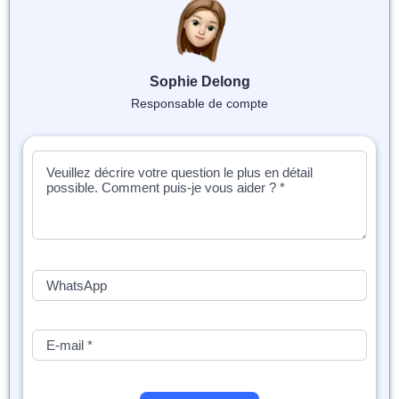
📝 Aut
❓ FAQ
Sophie Delong
💎 Tar
Responsable de compte
🚀 Co
📄 Bl
📄 Ex
🎓 Re
⭐️ Avi
👩‍🏫 