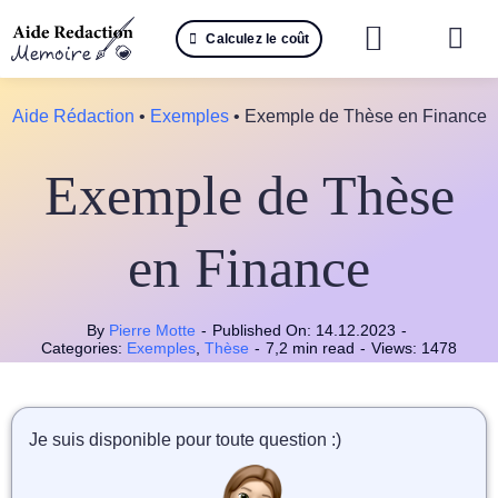
Passer
Calculez le coût
au
Togg
contenu
Navi
Reche
Aide Rédaction
•
Exemples
•
Exemple de Thèse en Finance
🤖 IA 
Exemple de Thèse
📚 Not
en Finance
📝 Mé
📝 Spé
By
Pierre Motte
-
Published On: 14.12.2023
-
Categories:
Exemples
,
Thèse
-
7,2 min read
-
Views: 1478
📝 Th
Je suis disponible pour toute question :)
📝 Ra