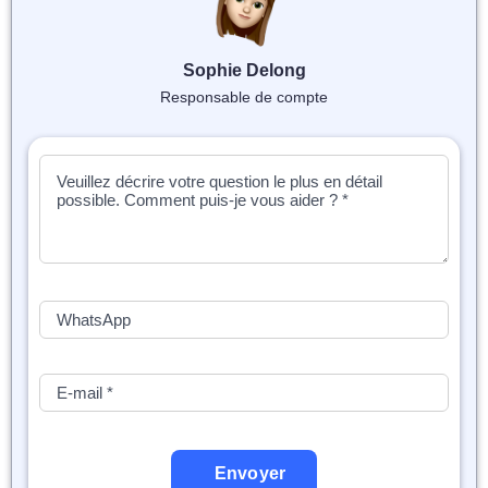
📝 Aut
❓ FAQ
Sophie Delong
Responsable de compte
💎 Tar
🚀 Co
📄 Bl
📄 Ex
🎓 Re
⭐️ Avi
👩‍🏫 
Envoyer