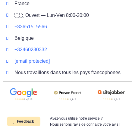
France
🇫🇷 Ouvert — Lun-Ven 8:00-20:00
+33651515566
Belgique
+32460230332
[email protected]
Nous travaillons dans tous les pays francophones
4,7
/
5
4,7
/
5
4,5
/
5
Avez-vous utilisé notre service ?
Feedback
Nous serions ravis de connaître votre avis !