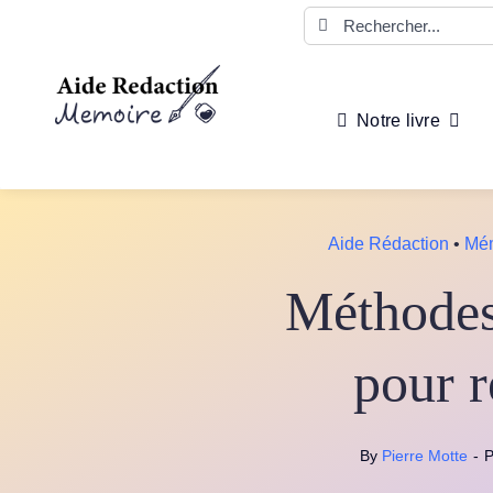
Passer
Rechercher:
au
contenu
Notre livre
Aide Rédaction
•
Mé
Méthodes 
pour r
By
Pierre Motte
-
P