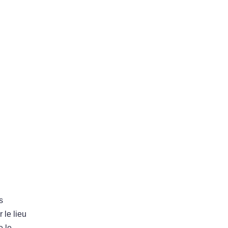
s
 le lieu
e le