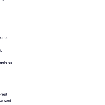
rence.
i
s.
 mois ou
èrent
se sent