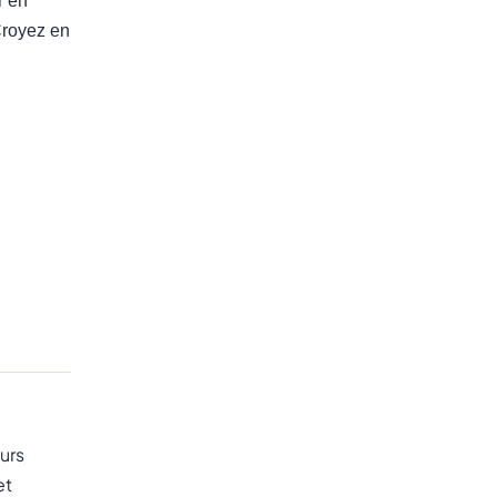
r en
 Croyez en
urs
et