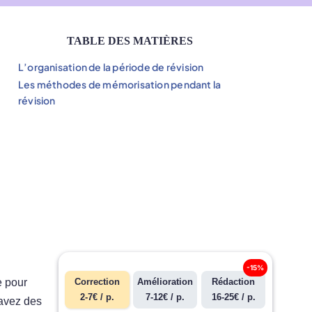
TABLE DES MATIÈRES
L’organisation de la période de révision
Les méthodes de mémorisation pendant la
révision
-15%
e pour
Correction
Amélioration
Rédaction
2-7€ / p.
7-12€ / p.
16-25€ / p.
 avez des