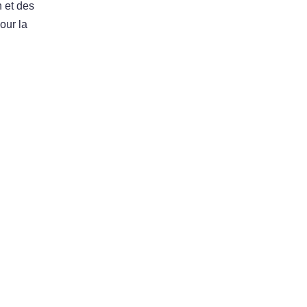
n et des
our la