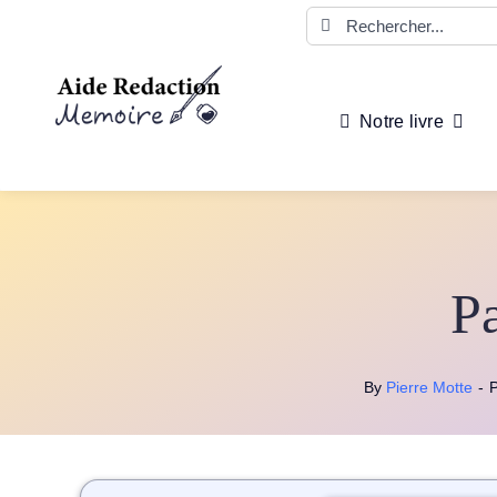
Passer
Rechercher:
au
contenu
Notre livre
P
By
Pierre Motte
-
P