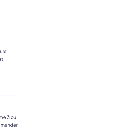
urs
et
ême 3 ou
 demander