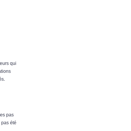
eurs qui
ations
és.
tes pas
t pas été