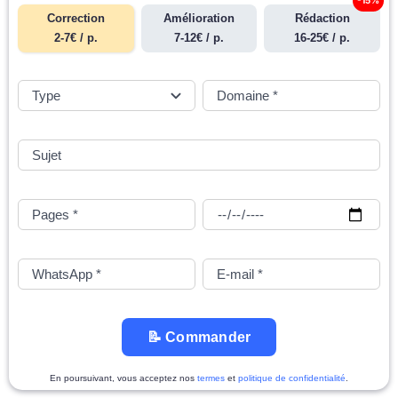
-15%
Correction
Amélioration
Rédaction
2-7€ / p.
7-12€ / p.
16-25€ / p.
📝 Commander
En poursuivant, vous acceptez nos
termes
et
politique de confidentialité
.