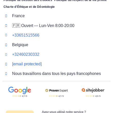
Politique de Gestion des Cookies
Politique du respect de la vie privée
Charte d'Éthique et de Déontologie
France
🇫🇷 Ouvert — Lun-Ven 8:00-20:00
+33651515566
Belgique
+32460230332
[email protected]
Nous travaillons dans tous les pays francophones
4,7
/
5
4,7
/
5
4,5
/
5
Avez-vous utilisé notre service ?