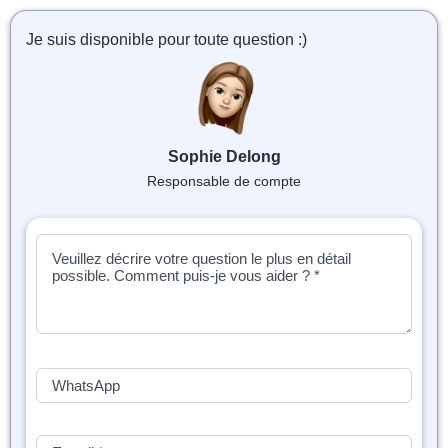
📝 Aut
Je suis disponible pour toute question :)
❓ FAQ
💎 Tar
🚀 Co
Sophie Delong
Responsable de compte
📄 Bl
📄 Ex
🎓 Re
⭐️ Avi
👩‍🏫 