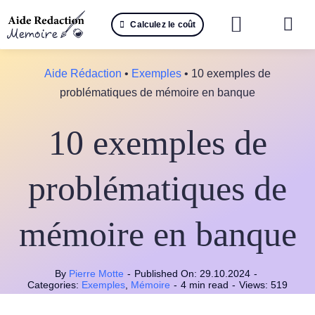
Passer
Calculez le coût
au
Togg
contenu
Navi
Reche
Aide Rédaction
•
Exemples
•
10 exemples de
problématiques de mémoire en banque
🤖 IA 
10 exemples de
📚 Not
📝 Mé
problématiques de
📝 Spé
mémoire en banque
📝 Th
By
Pierre Motte
-
Published On: 29.10.2024
-
📝 Ra
Categories:
Exemples
,
Mémoire
-
4 min read
-
Views: 519