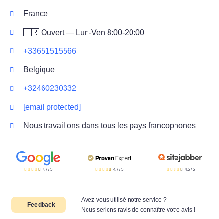
France
🇫🇷 Ouvert — Lun-Ven 8:00-20:00
+33651515566
Belgique
+32460230332
[email protected]
Nous travaillons dans tous les pays francophones
4,7
/
5
4,7
/
5
4,5
/
5
Avez-vous utilisé notre service ?
Feedback
Nous serions ravis de connaître votre avis !