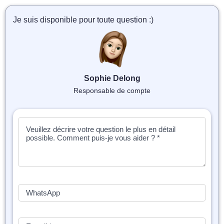
📝 Aut
Je suis disponible pour toute question :)
❓ FAQ
💎 Tar
🚀 Co
Sophie Delong
Responsable de compte
📄 Bl
📄 Ex
🎓 Re
⭐️ Avi
👩‍🏫 