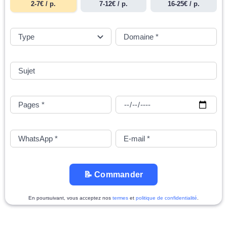
2-7€ / p.
7-12€ / p.
16-25€ / p.
📝 Commander
En poursuivant, vous acceptez nos
termes
et
politique de confidentialité
.