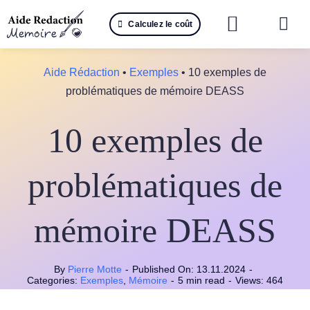
Passer
Calculez le coût
au
Togg
contenu
Navi
Reche
Aide Rédaction
•
Exemples
•
10 exemples de
problématiques de mémoire DEASS
🤖 IA 
10 exemples de
📚 Not
📝 Mé
problématiques de
📝 Spé
mémoire DEASS
📝 Th
By
Pierre Motte
-
Published On: 13.11.2024
-
📝 Ra
Categories:
Exemples
,
Mémoire
-
5 min read
-
Views: 464