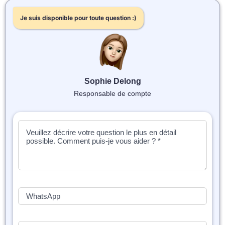
📝 Aut
Je suis disponible pour toute question :)
❓ FAQ
💎 Tar
🚀 Co
Sophie Delong
Responsable de compte
📄 Bl
📄 Ex
🎓 Re
⭐️ Avi
👩‍🏫 