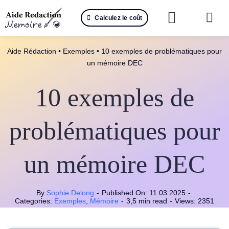
Passer
Calculez le coût
au
Togg
contenu
Navi
Reche
Aide Rédaction
•
Exemples
•
10 exemples de problématiques pour
un mémoire DEC
🤖 IA 
10 exemples de
📚 Not
problématiques pour
📝 Mé
📝 Spé
un mémoire DEC
📝 Th
By
Sophie Delong
-
Published On: 11.03.2025
-
Categories:
Exemples
,
Mémoire
-
3,5 min read
-
Views: 2351
📝 Ra