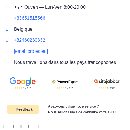
🇫🇷 Ouvert — Lun-Ven 8:00-20:00
+33651515566
Belgique
+32460230332
[email protected]
Nous travaillons dans tous les pays francophones
4,7
/
5
4,7
/
5
4,5
/
5
Avez-vous utilisé notre service ?
Feedback
Nous serions ravis de connaître votre avis !