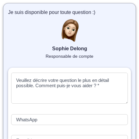
📝 Aut
Je suis disponible pour toute question :)
❓ FAQ
💎 Tar
🚀 Co
Sophie Delong
Responsable de compte
📄 Bl
📄 Ex
🎓 Re
⭐️ Avi
👩‍🏫 