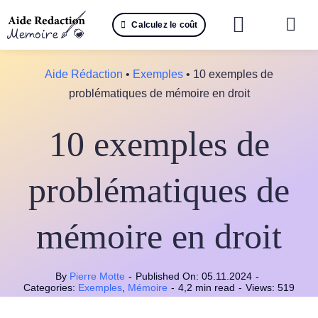
Passer
Calculez le coût
au
Togg
contenu
Navi
Reche
Aide Rédaction
•
Exemples
•
10 exemples de
problématiques de mémoire en droit
🤖 IA 
10 exemples de
📚 Not
📝 Mé
problématiques de
📝 Spé
mémoire en droit
📝 Th
By
Pierre Motte
-
Published On: 05.11.2024
-
📝 Ra
Categories:
Exemples
,
Mémoire
-
4,2 min read
-
Views: 519