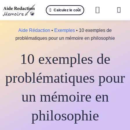
Passer
Calculez le coût
au
Togg
contenu
Navi
Reche
Aide Rédaction
•
Exemples
•
10 exemples de
problématiques pour un mémoire en philosophie
🤖 IA 
10 exemples de
📚 Not
📝 Mé
problématiques pour
📝 Spé
un mémoire en
📝 Th
philosophie
📝 Ra