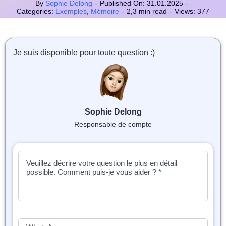
📝 Aut
By
Sophie Delong
-
Published On: 31.01.2025
-
Categories:
Exemples
,
Mémoire
-
2,3 min read
-
Views: 377
❓ FAQ
💎 Tar
Je suis disponible pour toute question :)
🚀 Co
📄 Bl
Sophie Delong
Responsable de compte
📄 Ex
🎓 Re
⭐️ Avi
👩‍🏫 