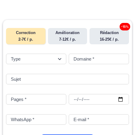
-15%
Correction
Amélioration
Rédaction
2-7€ / p.
7-12€ / p.
16-25€ / p.