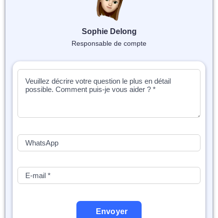
📝 Aut
❓ FAQ
Sophie Delong
Responsable de compte
💎 Tar
🚀 Co
📄 Bl
📄 Ex
🎓 Re
⭐️ Avi
👩‍🏫 
Envoyer