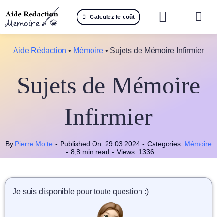
Passer
Calculez le coût
au
Togg
contenu
Navi
Reche
Aide Rédaction
•
Mémoire
•
Sujets de Mémoire Infirmier
🤖 IA 
Sujets de Mémoire
📚 Not
Infirmier
📝 Mé
📝 Spé
By
Pierre Motte
-
Published On: 29.03.2024
-
Categories:
Mémoire
-
8,8 min read
-
Views: 1336
📝 Th
Je suis disponible pour toute question :)
📝 Ra