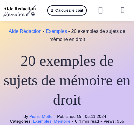
Passer
Calculez le coût
au
Togg
contenu
Navi
Reche
Aide Rédaction
•
Exemples
•
20 exemples de sujets de
mémoire en droit
🤖 IA 
20 exemples de
📚 Not
📝 Mé
sujets de mémoire en
📝 Spé
droit
📝 Th
By
Pierre Motte
-
Published On: 05.11.2024
-
📝 Ra
Categories:
Exemples
,
Mémoire
-
6,4 min read
-
Views: 956