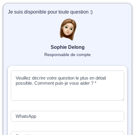
📝 Aut
Je suis disponible pour toute question :)
❓ FAQ
💎 Tar
🚀 Co
Sophie Delong
Responsable de compte
📄 Bl
📄 Ex
🎓 Re
⭐️ Avi
👩‍🏫 