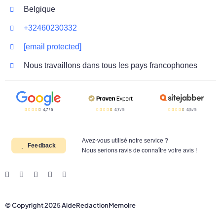
Belgique
+32460230332
[email protected]
Nous travaillons dans tous les pays francophones
4,7
/
5
4,7
/
5
4,5
/
5
Avez-vous utilisé notre service ?
Feedback
Nous serions ravis de connaître votre avis !
© Copyright 2025 AideRedactionMemoire