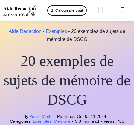
Passer
Calculez le coût
au
Togg
contenu
Navi
Reche
Aide Rédaction
•
Exemples
•
20 exemples de sujets de
mémoire de DSCG
🤖 IA 
20 exemples de
📚 Not
📝 Mé
sujets de mémoire de
📝 Spé
DSCG
📝 Th
By
Pierre Motte
-
Published On: 05.11.2024
-
📝 Ra
Categories:
Exemples
,
Mémoire
-
5,8 min read
-
Views: 705