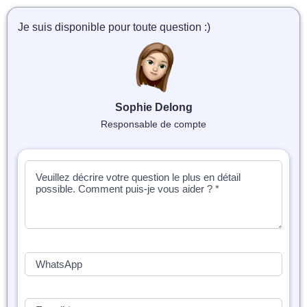
📝 Aut
Je suis disponible pour toute question :)
❓ FAQ
💎 Tar
🚀 Co
Sophie Delong
Responsable de compte
📄 Bl
📄 Ex
🎓 Re
⭐️ Avi
👩‍🏫 