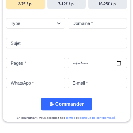
2-7€ / p.
7-12€ / p.
16-25€ / p.
📝 Commander
En poursuivant, vous acceptez nos
termes
et
politique de confidentialité
.