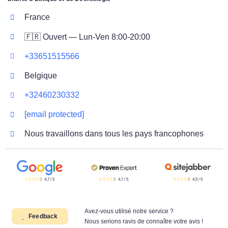
France
🇫🇷 Ouvert — Lun-Ven 8:00-20:00
+33651515566
Belgique
+32460230332
[email protected]
Nous travaillons dans tous les pays francophones
4,7
/
5
4,7
/
5
4,5
/
5
Avez-vous utilisé notre service ?
Feedback
Nous serions ravis de connaître votre avis !