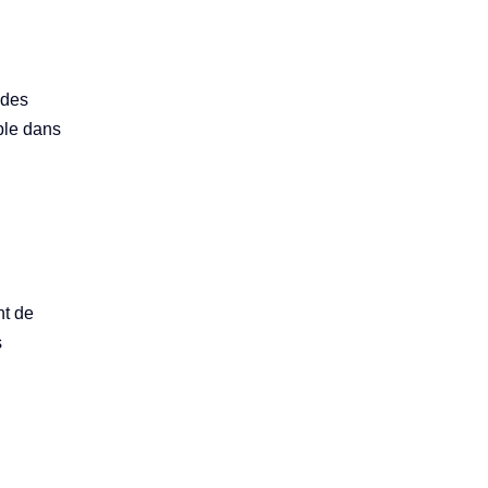
 des
ble dans
nt de
s