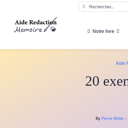
Passer
Rechercher:
au
contenu
Notre livre
Aide 
20 exem
By
Pierre Motte
-