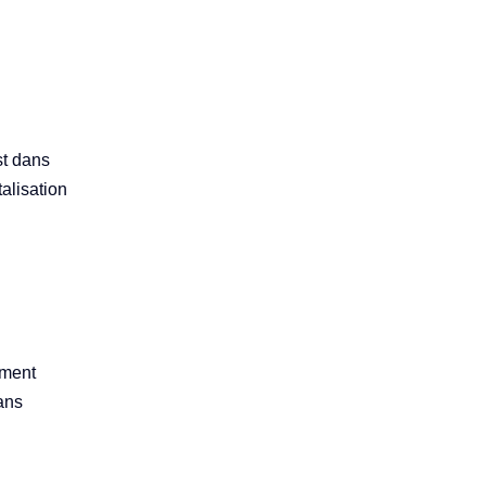
st dans
alisation
ement
dans