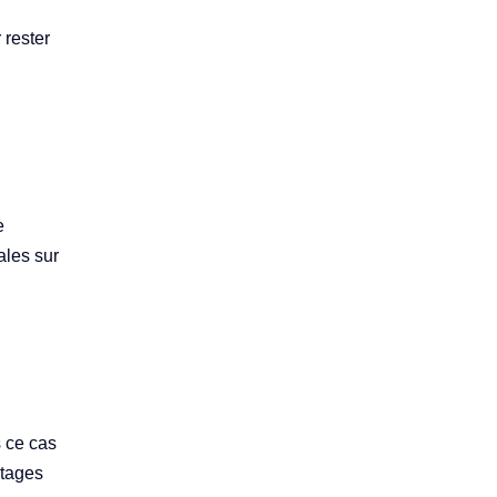
 rester
e
ales sur
s ce cas
ntages