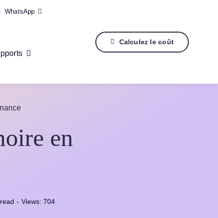
WhatsApp
Calculez le coût
pports
inance
moire en
 read
-
Views: 704