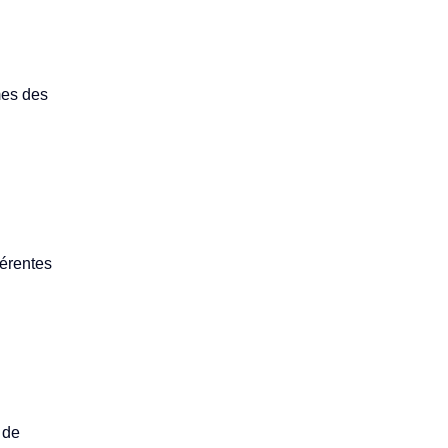
mes des
férentes
 de