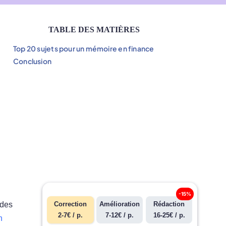
TABLE DES MATIÈRES
Top 20 sujets pour un mémoire en finance
Conclusion
-15%
ndes
Correction
Amélioration
Rédaction
2-7€ / p.
7-12€ / p.
16-25€ / p.
n